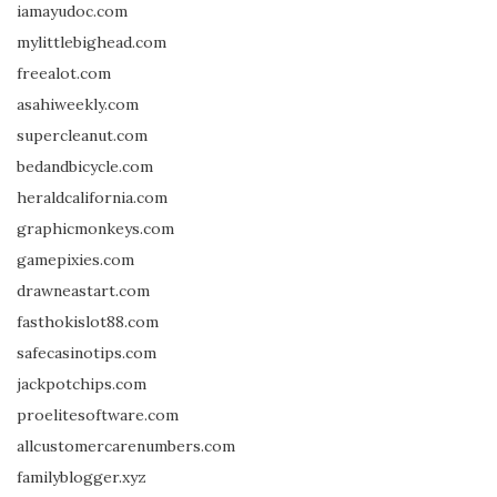
iamayudoc.com
mylittlebighead.com
freealot.com
asahiweekly.com
supercleanut.com
bedandbicycle.com
heraldcalifornia.com
graphicmonkeys.com
gamepixies.com
drawneastart.com
fasthokislot88.com
safecasinotips.com
jackpotchips.com
proelitesoftware.com
allcustomercarenumbers.com
familyblogger.xyz