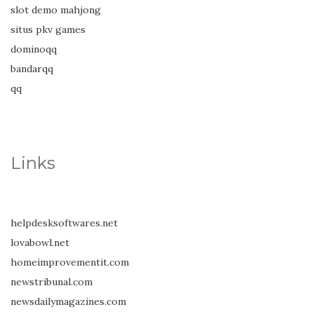
slot demo mahjong
situs pkv games
dominoqq
bandarqq
qq
Links
helpdesksoftwares.net
lovabowl.net
homeimprovementit.com
newstribunal.com
newsdailymagazines.com