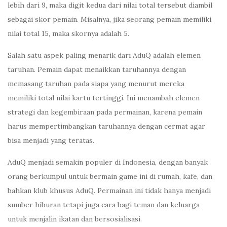
lebih dari 9, maka digit kedua dari nilai total tersebut diambil
sebagai skor pemain. Misalnya, jika seorang pemain memiliki
nilai total 15, maka skornya adalah 5.
Salah satu aspek paling menarik dari AduQ adalah elemen
taruhan. Pemain dapat menaikkan taruhannya dengan
memasang taruhan pada siapa yang menurut mereka
memiliki total nilai kartu tertinggi. Ini menambah elemen
strategi dan kegembiraan pada permainan, karena pemain
harus mempertimbangkan taruhannya dengan cermat agar
bisa menjadi yang teratas.
AduQ menjadi semakin populer di Indonesia, dengan banyak
orang berkumpul untuk bermain game ini di rumah, kafe, dan
bahkan klub khusus AduQ. Permainan ini tidak hanya menjadi
sumber hiburan tetapi juga cara bagi teman dan keluarga
untuk menjalin ikatan dan bersosialisasi.