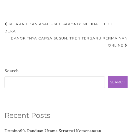
Post
SEJARAH DAN ASAL USUL SAKONG: MELIHAT LEBIH
navigation
DEKAT
BANGKITNYA CAPSA SUSUN: TREN TERBARU PERMAINAN
ONLINE
Search
SEARCH
Recent Posts
Domino99: Panduan Utama Strategi Kemenangan