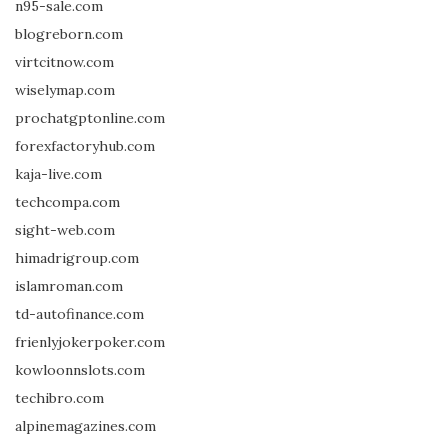
n95-sale.com
blogreborn.com
virtcitnow.com
wiselymap.com
prochatgptonline.com
forexfactoryhub.com
kaja-live.com
techcompa.com
sight-web.com
himadrigroup.com
islamroman.com
td-autofinance.com
frienlyjokerpoker.com
kowloonnslots.com
techibro.com
alpinemagazines.com