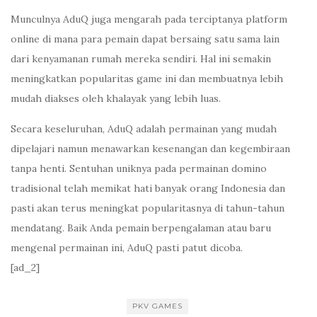
Munculnya AduQ juga mengarah pada terciptanya platform
online di mana para pemain dapat bersaing satu sama lain
dari kenyamanan rumah mereka sendiri. Hal ini semakin
meningkatkan popularitas game ini dan membuatnya lebih
mudah diakses oleh khalayak yang lebih luas.
Secara keseluruhan, AduQ adalah permainan yang mudah
dipelajari namun menawarkan kesenangan dan kegembiraan
tanpa henti. Sentuhan uniknya pada permainan domino
tradisional telah memikat hati banyak orang Indonesia dan
pasti akan terus meningkat popularitasnya di tahun-tahun
mendatang. Baik Anda pemain berpengalaman atau baru
mengenal permainan ini, AduQ pasti patut dicoba.
[ad_2]
PKV GAMES