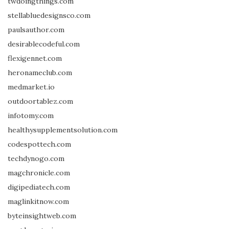
twdoingthings.com
stellabluedesignsco.com
paulsauthor.com
desirablecodeful.com
flexigennet.com
heronameclub.com
medmarket.io
outdoortablez.com
infotomy.com
healthysupplementsolution.com
codespottech.com
techdynogo.com
magchronicle.com
digipediatech.com
maglinkitnow.com
byteinsightweb.com