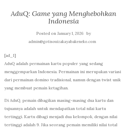
AduQ: Game yang Menghebohkan
Indonesia
Posted on
by
January 1, 2026
admin@gotisouizakayabakeneko.com
[ad_1]
AduQ adalah permainan kartu populer yang sedang
menggemparkan Indonesia. Permainan ini merupakan variasi
dari permainan domino tradisional, namun dengan twist unik
yang membuat pemain ketagihan.
Di AduQ, pemain dibagikan masing-masing dua kartu dan
tujuannya adalah untuk mendapatkan total nilai kartu
tertinggi. Kartu dibagi menjadi dua kelompok, dengan nilai
tertinggi adalah 9. Jika seorang pemain memiliki nilai total