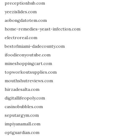
preceptionhub.com
yeezislides.com
aobongdatotem.com
home-remedies-yeast-infection.com
electroreal.com
bestofmiami-dadecounty.com
ifoodieonyoutube.com
mineshoppingcart.com
topworkoutsupplies.com
mouthshutreviews.com
hirzadesalta.com
digitallifeopoly.com
casinobubbles.com
seputargym.com
impiyanamall.com
optguardian.com