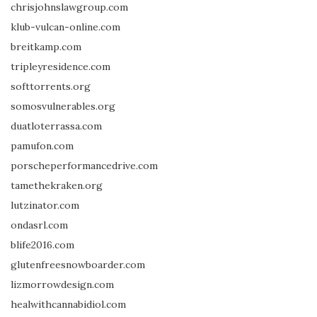
chrisjohnslawgroup.com
klub-vulcan-online.com
breitkamp.com
tripleyresidence.com
softtorrents.org
somosvulnerables.org
duatloterrassa.com
pamufon.com
porscheperformancedrive.com
tamethekraken.org
lutzinator.com
ondasrl.com
blife2016.com
glutenfreesnowboarder.com
lizmorrowdesign.com
healwithcannabidiol.com