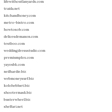
lifewithoutlanyards.com
traida.net
kitchandhoney.com
metro-bistro.com
howtosolv.com
delicesdemanon.com
testboo.com
weddingdressstudio.com
premiumplox.com
yayosbk.com
neilhardie.biz
webmoneysurf.biz
kolohebluet.biz
shootermask.biz
busterwheel.biz
shelfari.net