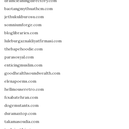
draincleaningdirectory.com
baotangmythuathcm.com
jethukukburosu.com
somniumforge.com
bloglibraries.com
luleburgaznakliyatfirmasi.com
thebapehoodie.com
parasosyal.com
enticingmuslim.com
goodhealthsoundwealth.com
elenapoems.com
hellmouseretro.com
fcsabatehran.com
dogemutants.com
duramaxtop.com
takamasoudia.com