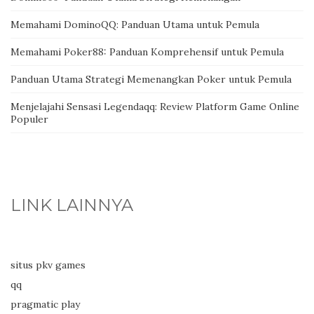
Memahami DominoQQ: Panduan Utama untuk Pemula
Memahami Poker88: Panduan Komprehensif untuk Pemula
Panduan Utama Strategi Memenangkan Poker untuk Pemula
Menjelajahi Sensasi Legendaqq: Review Platform Game Online
Populer
LINK LAINNYA
situs pkv games
qq
pragmatic play