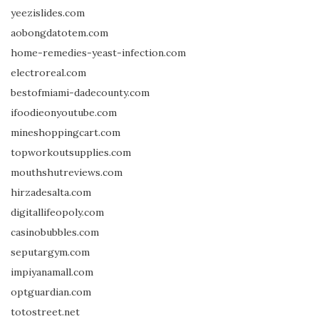
yeezislides.com
aobongdatotem.com
home-remedies-yeast-infection.com
electroreal.com
bestofmiami-dadecounty.com
ifoodieonyoutube.com
mineshoppingcart.com
topworkoutsupplies.com
mouthshutreviews.com
hirzadesalta.com
digitallifeopoly.com
casinobubbles.com
seputargym.com
impiyanamall.com
optguardian.com
totostreet.net