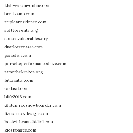
klub-vulcan-online.com
breitkamp.com
tripleyresidence.com
softtorrents.org
somosvulnerables.org
duatloterrassa.com
pamufon.com
porscheperformancedrive.com
tamethekraken.org
lutzinator.com
ondasrl.com
blife2016.com
glutenfreesnowboarder.com
lizmorrowdesign.com
healwithcannabidiol.com
kioskpages.com