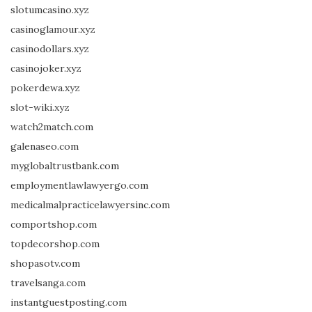
slotumcasino.xyz
casinoglamour.xyz
casinodollars.xyz
casinojoker.xyz
pokerdewa.xyz
slot-wiki.xyz
watch2match.com
galenaseo.com
myglobaltrustbank.com
employmentlawlawyergo.com
medicalmalpracticelawyersinc.com
comportshop.com
topdecorshop.com
shopasotv.com
travelsanga.com
instantguestposting.com