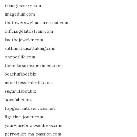
trianglecurry.com
imagedum.com
thetowerswellnessretreat.com
officialgelatostrain.com
kaethejeweler.com
sattamatkasattaking.com
onepetlife.com
thebillboardexperiment.com
beachufabet.biz
mon-tresse-de-lit.com
sugarufabet.biz
boxufabet.biz
topgearautoservices.net
figurine-jouet.com
your-facebook-address.com
perroquet-ma-passion.com