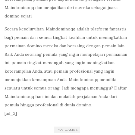
Maindominoqq dan menjadikan diri mereka sebagai juara
domino sejati.
Secara keseluruhan, Maindominoqq adalah platform fantastis
bagi pemain dari semua tingkat keahlian untuk meningkatkan
permainan domino mereka dan bersaing dengan pemain lain.
Baik Anda seorang pemula yang ingin mempelajari permainan
ini, pemain tingkat menengah yang ingin meningkatkan
keterampilan Anda, atau pemain profesional yang ingin
menunjukkan kemampuan Anda, Maindominoqq memiliki
sesuatu untuk semua orang. Jadi mengapa menunggu? Daftar
Maindominoqq hari ini dan mulailah perjalanan Anda dari
pemula hingga profesional di dunia domino.
[ad_2]
PKV GAMES