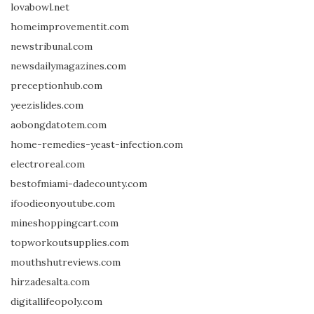
lovabowl.net
homeimprovementit.com
newstribunal.com
newsdailymagazines.com
preceptionhub.com
yeezislides.com
aobongdatotem.com
home-remedies-yeast-infection.com
electroreal.com
bestofmiami-dadecounty.com
ifoodieonyoutube.com
mineshoppingcart.com
topworkoutsupplies.com
mouthshutreviews.com
hirzadesalta.com
digitallifeopoly.com