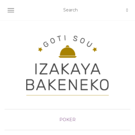
TOGGLE NAVIGATION
POKER