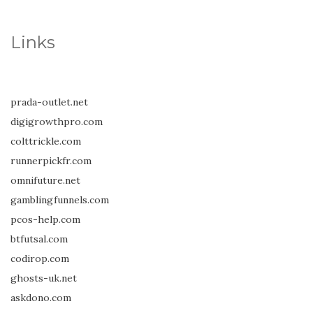
Links
prada-outlet.net
digigrowthpro.com
colttrickle.com
runnerpickfr.com
omnifuture.net
gamblingfunnels.com
pcos-help.com
btfutsal.com
codirop.com
ghosts-uk.net
askdono.com