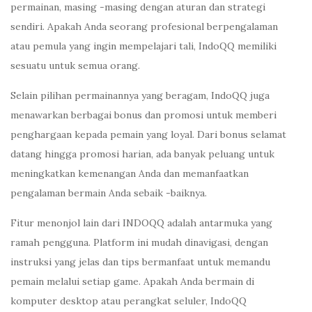
permainan, masing -masing dengan aturan dan strategi
sendiri. Apakah Anda seorang profesional berpengalaman
atau pemula yang ingin mempelajari tali, IndoQQ memiliki
sesuatu untuk semua orang.
Selain pilihan permainannya yang beragam, IndoQQ juga
menawarkan berbagai bonus dan promosi untuk memberi
penghargaan kepada pemain yang loyal. Dari bonus selamat
datang hingga promosi harian, ada banyak peluang untuk
meningkatkan kemenangan Anda dan memanfaatkan
pengalaman bermain Anda sebaik -baiknya.
Fitur menonjol lain dari INDOQQ adalah antarmuka yang
ramah pengguna. Platform ini mudah dinavigasi, dengan
instruksi yang jelas dan tips bermanfaat untuk memandu
pemain melalui setiap game. Apakah Anda bermain di
komputer desktop atau perangkat seluler, IndoQQ