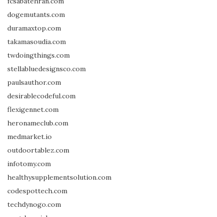
fcsabatehran.com
dogemutants.com
duramaxtop.com
takamasoudia.com
twdoingthings.com
stellabluedesignsco.com
paulsauthor.com
desirablecodeful.com
flexigennet.com
heronameclub.com
medmarket.io
outdoortablez.com
infotomy.com
healthysupplementsolution.com
codespottech.com
techdynogo.com