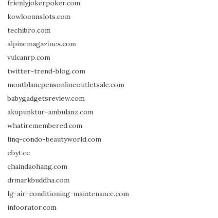
frienlyjokerpoker.com
kowloonnslots.com
techibro.com
alpinemagazines.com
vulcanrp.com
twitter-trend-blog.com
montblancpensonlineoutletsale.com
babygadgetsreview.com
akupunktur-ambulanz.com
whatiremembered.com
linq-condo-beautyworld.com
ebyt.cc
chaindaohang.com
drmarkbuddha.com
lg-air-conditioning-maintenance.com
infoorator.com