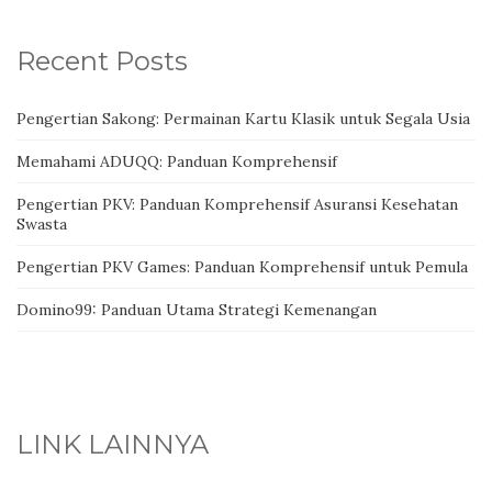
Recent Posts
Pengertian Sakong: Permainan Kartu Klasik untuk Segala Usia
Memahami ADUQQ: Panduan Komprehensif
Pengertian PKV: Panduan Komprehensif Asuransi Kesehatan
Swasta
Pengertian PKV Games: Panduan Komprehensif untuk Pemula
Domino99: Panduan Utama Strategi Kemenangan
LINK LAINNYA