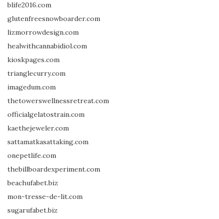
blife2016.com
glutenfreesnowboarder.com
lizmorrowdesign.com
healwithcannabidiol.com
kioskpages.com
trianglecurry.com
imagedum.com
thetowerswellnessretreat.com
officialgelatostrain.com
kaethejeweler.com
sattamatkasattaking.com
onepetlife.com
thebillboardexperiment.com
beachufabet.biz
mon-tresse-de-lit.com
sugarufabet.biz