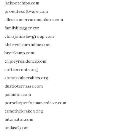
jackpotchips.com
proelitesoftware.com
allcustomercarenumbers.com
familyblogger.xyz
chrisjohnslawgroup.com
klub-vulcan-online.com
breitkamp.com
tripleyresidence.com
softtorrents.org
somosvulnerables.org
duatloterrassa.com
pamufon.com
porscheperformancedrive.com
tamethekraken.org
lutzinator.com
ondasrl.com