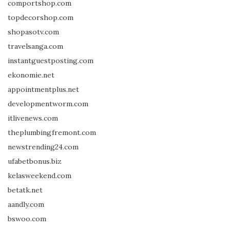
comportshop.com
topdecorshop.com
shopasotv.com
travelsanga.com
instantguestposting.com
ekonomie.net
appointmentplus.net
developmentworm.com
itlivenews.com
theplumbingfremont.com
newstrending24.com
ufabetbonus.biz
kelasweekend.com
betatk.net
aandly.com
bswoo.com