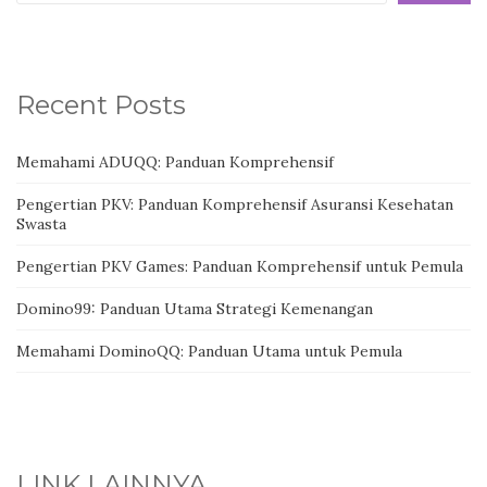
Recent Posts
Memahami ADUQQ: Panduan Komprehensif
Pengertian PKV: Panduan Komprehensif Asuransi Kesehatan
Swasta
Pengertian PKV Games: Panduan Komprehensif untuk Pemula
Domino99: Panduan Utama Strategi Kemenangan
Memahami DominoQQ: Panduan Utama untuk Pemula
LINK LAINNYA