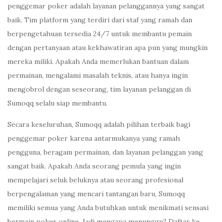
penggemar poker adalah layanan pelanggannya yang sangat
baik. Tim platform yang terdiri dari staf yang ramah dan
berpengetahuan tersedia 24/7 untuk membantu pemain
dengan pertanyaan atau kekhawatiran apa pun yang mungkin
mereka miliki. Apakah Anda memerlukan bantuan dalam
permainan, mengalami masalah teknis, atau hanya ingin
mengobrol dengan seseorang, tim layanan pelanggan di
Sumoqq selalu siap membantu.
Secara keseluruhan, Sumoqq adalah pilihan terbaik bagi
penggemar poker karena antarmukanya yang ramah
pengguna, beragam permainan, dan layanan pelanggan yang
sangat baik. Apakah Anda seorang pemula yang ingin
mempelajari seluk beluknya atau seorang profesional
berpengalaman yang mencari tantangan baru, Sumoqq
memiliki semua yang Anda butuhkan untuk menikmati sensasi
bermain poker online. Jadi mengapa menunggu? Daftar ke