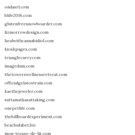
ondasrl.com
blife2016.com
glutenfreesnowboarder.com
lizmorrowdesign.com
healwithcannabidiol.com
kioskpages.com
trianglecurry.com
imagedum.com
thetowerswellnessretreat.com
officialgelatostrain.com
kaethejeweler.com
sattamatkasattaking.com
onepetlife.com
thebillboardexperiment.com
beachufabet.biz
mon-tresse-de-lit.com