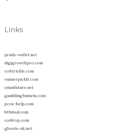
Links
prada-outlet.net
digigrowthpro.com
colttrickle.com
runnerpickfr.com
omnifuture.net
gamblingfunnels.com
pcos-help.com
btfutsal.com
codirop.com
ghosts-uk.net