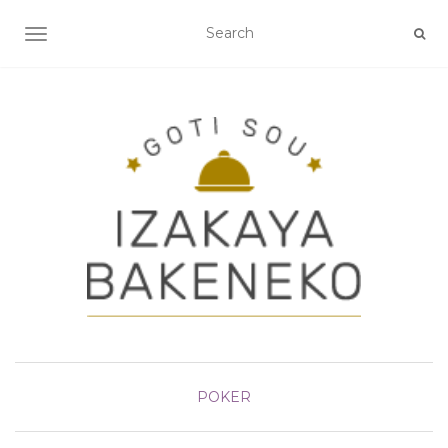
TOGGLE NAVIGATION
POKER