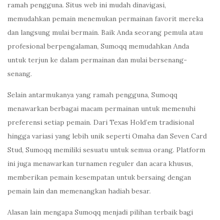
ramah pengguna. Situs web ini mudah dinavigasi,
memudahkan pemain menemukan permainan favorit mereka
dan langsung mulai bermain. Baik Anda seorang pemula atau
profesional berpengalaman, Sumoqq memudahkan Anda
untuk terjun ke dalam permainan dan mulai bersenang-
senang.
Selain antarmukanya yang ramah pengguna, Sumoqq
menawarkan berbagai macam permainan untuk memenuhi
preferensi setiap pemain. Dari Texas Hold’em tradisional
hingga variasi yang lebih unik seperti Omaha dan Seven Card
Stud, Sumoqq memiliki sesuatu untuk semua orang. Platform
ini juga menawarkan turnamen reguler dan acara khusus,
memberikan pemain kesempatan untuk bersaing dengan
pemain lain dan memenangkan hadiah besar.
Alasan lain mengapa Sumoqq menjadi pilihan terbaik bagi