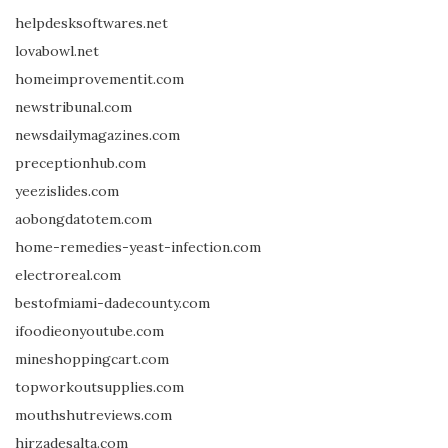
helpdesksoftwares.net
lovabowl.net
homeimprovementit.com
newstribunal.com
newsdailymagazines.com
preceptionhub.com
yeezislides.com
aobongdatotem.com
home-remedies-yeast-infection.com
electroreal.com
bestofmiami-dadecounty.com
ifoodieonyoutube.com
mineshoppingcart.com
topworkoutsupplies.com
mouthshutreviews.com
hirzadesalta.com