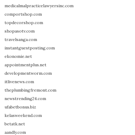
medicalmalpracticelawyersinc.com
comportshop.com
topdecorshop.com
shopasotv.com
travelsanga.com
instantguestposting.com
ekonomie.net
appointmentplus.net
developmentworm.com
itlivenews.com
theplumbingfremont.com
newstrending24.com
ufabetbonus.biz
kelasweekend.com
betatk.net
aandly.com