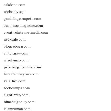
askdono.com
techonly.top
gamblingcompete.com
businesssmagazine.com
creativeinternetmedia.com
n95-sale.com
blogreborn.com
virtcitnow.com
wiselymap.com
prochatgptonline.com
forexfactoryhub.com
kaja-live.com
techcompa.com
sight-web.com
himadrigroup.com
islamroman.com