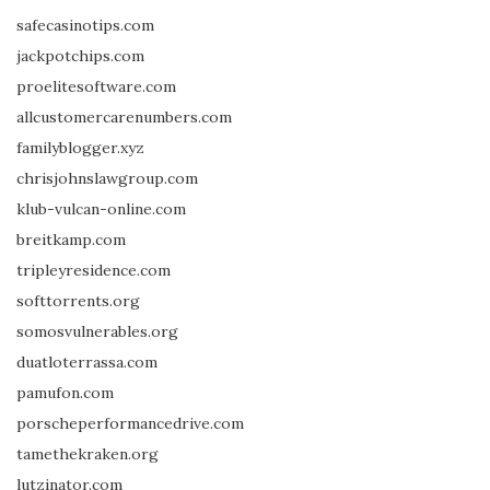
safecasinotips.com
jackpotchips.com
proelitesoftware.com
allcustomercarenumbers.com
familyblogger.xyz
chrisjohnslawgroup.com
klub-vulcan-online.com
breitkamp.com
tripleyresidence.com
softtorrents.org
somosvulnerables.org
duatloterrassa.com
pamufon.com
porscheperformancedrive.com
tamethekraken.org
lutzinator.com