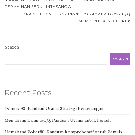
Post
navigation
PERMAINAN SERU LINTASANQQ
MASA DEPAN PERMAINAN: BAGAIMANA DOYANQQ
MEMBENTUK INDUSTRI
Search
SEARCH
Recent Posts
Domino99: Panduan Utama Strategi Kemenangan
Memahami DominoQQ: Panduan Utama untuk Pemula
Memahami Poker88: Panduan Komprehensif untuk Pemula