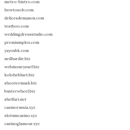
metro-bistro.com
howtosolv.com
delicesdemanon.com
testboo.com
weddingdressstudio.com
premiumplox.com
yayosbk.com
neilhardie.biz
webmoneysurf.biz
kolohebluet.biz
shootermask.biz
busterwheel.biz
shelfari.net
casinorussia.xyz
slotumcasino.xyz
casinoglamour.xyz