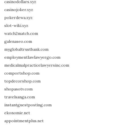
casinodollars.xyz
casinojoker.xyz
pokerdewa.xyz
slot-wiki.xyz
watch2match.com
galenaseo.com
myglobaltrustbank.com
employmentlawlawyergo.com
medicalmalpracticelawyersinc.com
comportshop.com
topdecorshop.com
shopasotv.com
travelsanga.com
instantguestposting.com
ekonomie.net
appointmentplus.net