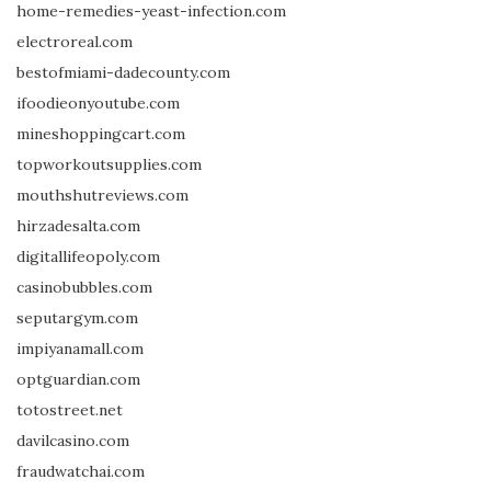
home-remedies-yeast-infection.com
electroreal.com
bestofmiami-dadecounty.com
ifoodieonyoutube.com
mineshoppingcart.com
topworkoutsupplies.com
mouthshutreviews.com
hirzadesalta.com
digitallifeopoly.com
casinobubbles.com
seputargym.com
impiyanamall.com
optguardian.com
totostreet.net
davilcasino.com
fraudwatchai.com