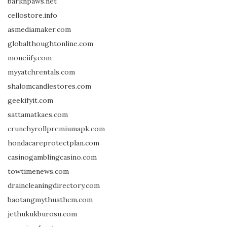
barknpaws.net
cellostore.info
asmediamaker.com
globalthoughtonline.com
moneiify.com
myyatchrentals.com
shalomcandlestores.com
geekifyit.com
sattamatkaes.com
crunchyrollpremiumapk.com
hondacareprotectplan.com
casinogamblingcasino.com
towtimenews.com
draincleaningdirectory.com
baotangmythuathcm.com
jethukukburosu.com