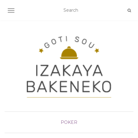
TOGGLE NAVIGATION
POKER