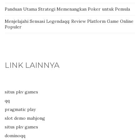
Panduan Utama Strategi Memenangkan Poker untuk Pemula
Menjelajahi Sensasi Legendaqq: Review Platform Game Online
Populer
LINK LAINNYA
situs pkv games
qq
pragmatic play
slot demo mahjong
situs pkv games
dominoqq