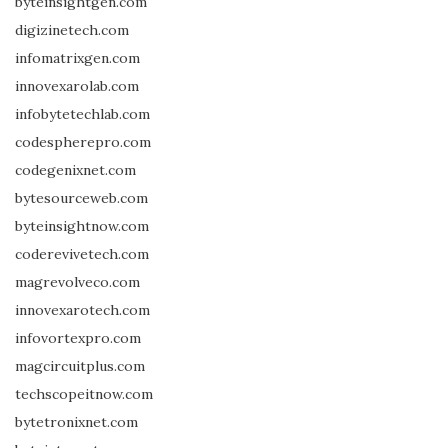
byteinsightgen.com
digizinetech.com
infomatrixgen.com
innovexarolab.com
infobytetechlab.com
codespherepro.com
codegenixnet.com
bytesourceweb.com
byteinsightnow.com
coderevivetech.com
magrevolveco.com
innovexarotech.com
infovortexpro.com
magcircuitplus.com
techscopeitnow.com
bytetronixnet.com