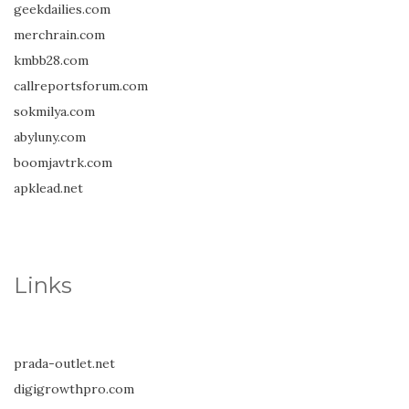
geekdailies.com
merchrain.com
kmbb28.com
callreportsforum.com
sokmilya.com
abyluny.com
boomjavtrk.com
apklead.net
Links
prada-outlet.net
digigrowthpro.com