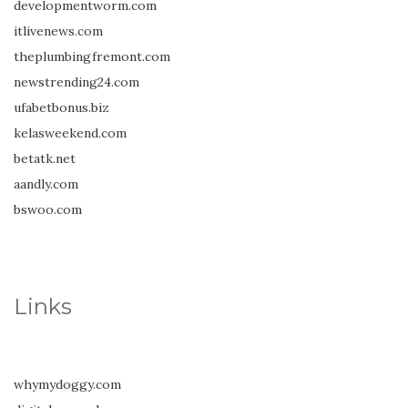
developmentworm.com
itlivenews.com
theplumbingfremont.com
newstrending24.com
ufabetbonus.biz
kelasweekend.com
betatk.net
aandly.com
bswoo.com
Links
whymydoggy.com